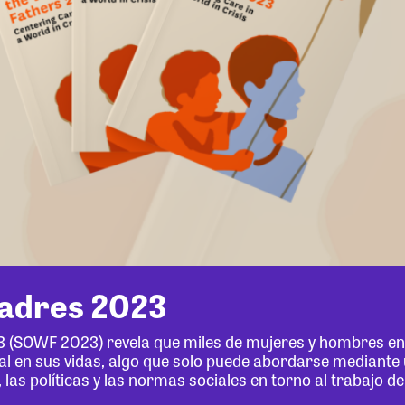
padres 2023
3 (SOWF 2023) revela que miles de mujeres y hombres en 
al en sus vidas, algo que solo puede abordarse mediante
 las políticas y las normas sociales en torno al trabajo d