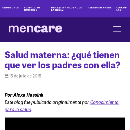
EQUIMUNDO
CUIDADO DE
INICIATIVA GLOBAL DE
CHANGEMAKERS
LINKUP
HOMBRES
LA NIÑEZ
LAB
Salud materna: ¿qué tienen
que ver los padres con ella?
15 de julio de 2015
Por Alexa Hassink
Este blog fue publicado originalmente por
Conocimiento
para la salud
.