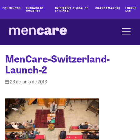
EQUIMUNDO
CUIDADO DE
INICIATIVA GLOBAL DE
CHANGEMAKERS
LINKUP
HOMBRES
LA NIÑEZ
LAB
MenCare-Switzerland-
Launch-2
28 de junio de 2016