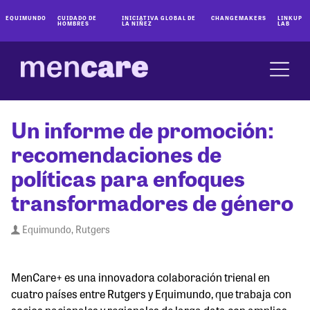
EQUIMUNDO
CUIDADO DE
INICIATIVA GLOBAL DE
CHANGEMAKERS
LINKUP
HOMBRES
LA NIÑEZ
LAB
Un informe de promoción:
recomendaciones de
políticas para enfoques
transformadores de género
Equimundo, Rutgers
MenCare+ es una innovadora colaboración trienal en
cuatro países entre Rutgers y Equimundo, que trabaja con