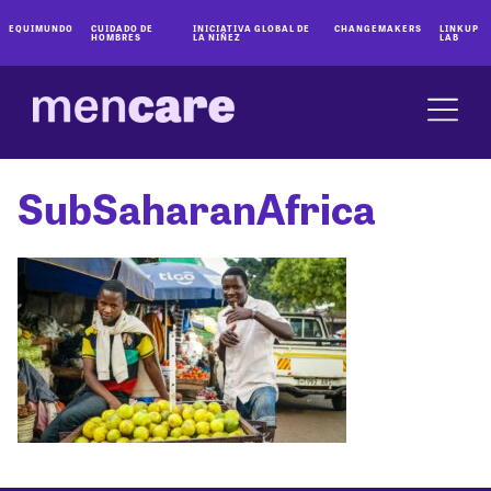
EQUIMUNDO
CUIDADO DE
INICIATIVA GLOBAL DE
CHANGEMAKERS
LINKUP
HOMBRES
LA NIÑEZ
LAB
SubSaharanAfrica