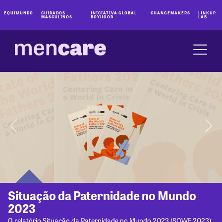
EQUIMUNDO
CUIDADOS
INICIATIVA GLOBAL
CHANGEMAKERS
LINKUP
MASCULINOS
BOYHOOD
LAB
Situação da Paternidade no Mundo
2023
O relatório Situação da Paternidade no Mundo 2023 (SOWF 2023)