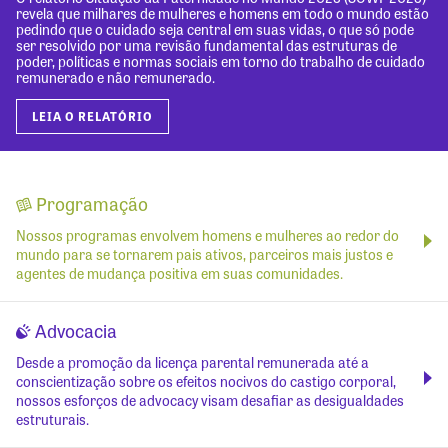
revela que milhares de mulheres e homens em todo o mundo estão
pedindo que o cuidado seja central em suas vidas, o que só pode
ser resolvido por uma revisão fundamental das estruturas de
poder, políticas e normas sociais em torno do trabalho de cuidado
remunerado e não remunerado.
LEIA O RELATÓRIO
Programação
Nossos programas envolvem homens e mulheres ao redor do
mundo para se tornarem pais ativos, parceiros mais justos e
agentes de mudança positiva em suas comunidades.
Advocacia
Desde a promoção da licença parental remunerada até a
conscientização sobre os efeitos nocivos do castigo corporal,
nossos esforços de advocacy visam desafiar as desigualdades
estruturais.