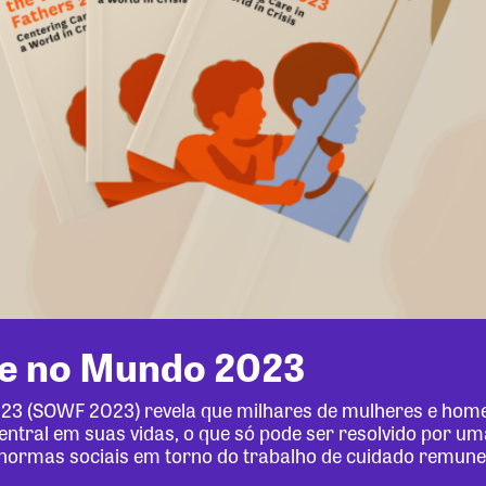
de no Mundo 2023
2023 (SOWF 2023) revela que milhares de mulheres e ho
ntral em suas vidas, o que só pode ser resolvido por um
e normas sociais em torno do trabalho de cuidado remun