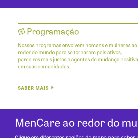
Programação
Nossos programas envolvem homens e mulheres ao
redor do mundo para se tornarem pais ativos,
parceiros mais justos e agentes de mudança positiv
em suas comunidades.
SABER MAIS
MenCare ao redor do m
Clique em diferentes regiões do mapa para saber 