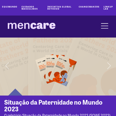
EQUIMUNDO
CUIDADOS
INICIATIVA GLOBAL
CHANGEMAKERS
LINKUP
MASCULINOS
BOYHOOD
LAB
Situação da Paternidade no Mundo
2023
O relatório Situação da Paternidade no Mundo 2023 (SOWF 2023)