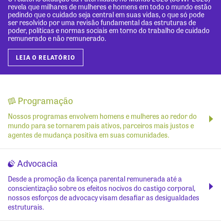
revela que milhares de mulheres e homens em todo o mundo estão
pedindo que o cuidado seja central em suas vidas, o que só pode
ser resolvido por uma revisão fundamental das estruturas de
poder, políticas e normas sociais em torno do trabalho de cuidado
remunerado e não remunerado.
LEIA O RELATÓRIO
Programação
Nossos programas envolvem homens e mulheres ao redor do
mundo para se tornarem pais ativos, parceiros mais justos e
agentes de mudança positiva em suas comunidades.
Advocacia
Desde a promoção da licença parental remunerada até a
conscientização sobre os efeitos nocivos do castigo corporal,
nossos esforços de advocacy visam desafiar as desigualdades
estruturais.