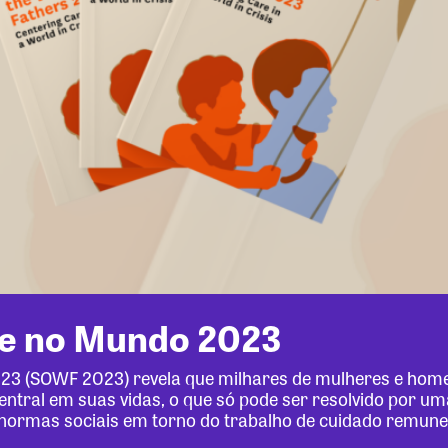
de no Mundo 2023
2023 (SOWF 2023) revela que milhares de mulheres e ho
ntral em suas vidas, o que só pode ser resolvido por um
e normas sociais em torno do trabalho de cuidado remun