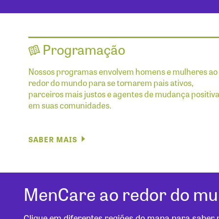
Programação
Nossos programas envolvem homens e mulheres ao
redor do mundo para se tornarem pais ativos,
parceiros mais justos e agentes de mudança positiv
em suas comunidades.
SABER MAIS
MenCare ao redor do m
Clique em diferentes regiões do mapa para saber 