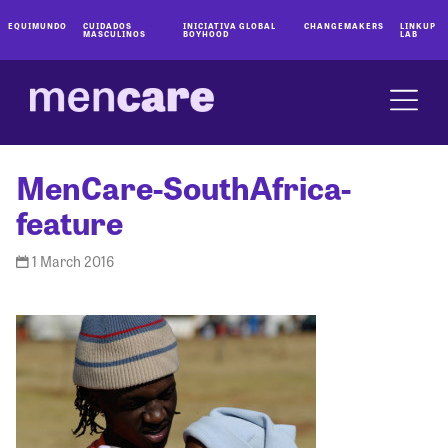
EQUIMUNDO
CUIDADOS
INICIATIVA GLOBAL
CHANGEMAKERS
LINKUP
MASCULINOS
BOYHOOD
LAB
MenCare-SouthAfrica-
feature
1 March 2016