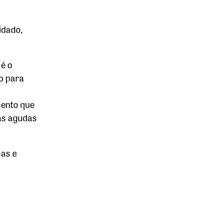
o
idado,
 é o
o para
mento que
ças agudas
as e