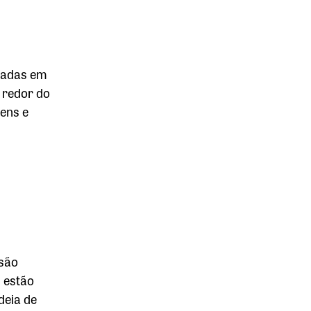
seadas em
 redor do
ens e
 são
 estão
deia de