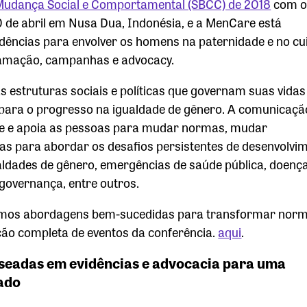
Mudança Social e Comportamental (SBCC) de 2018
com 
0 de abril em Nusa Dua, Indonésia, e a MenCare está
ências para envolver os homens na paternidade e no cu
gramação, campanhas e advocacy.
 estruturas sociais e políticas que governam suas vidas
para o progresso na igualdade de gênero. A comunicaçã
ve e apoia as pessoas para mudar normas, mudar
as para abordar os desafios persistentes de desenvolvi
aldades de gênero, emergências de saúde pública, doen
governança, entre outros.
camos abordagens bem-sucedidas para transformar norm
ão completa de eventos da conferência.
aqui
.
eadas em evidências e advocacia para uma
ado