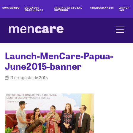
EQUIMUNDO
CUIDADOS
INICIATIVA GLOBAL
CHANGEMAKERS
LINKUP
MASCULINOS
BOYHOOD
LAB
Launch-MenCare-Papua-
June2015-banner
21 de agosto de 2015