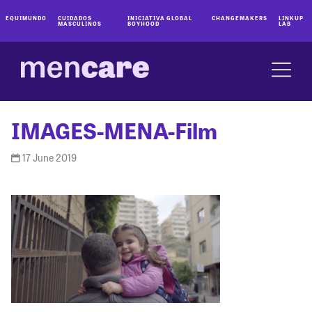
EQUIMUNDO
CUIDADOS
INICIATIVA GLOBAL
CHANGEMAKERS
LINKUP
MASCULINOS
BOYHOOD
LAB
IMAGES-MENA-Film
17 June 2019