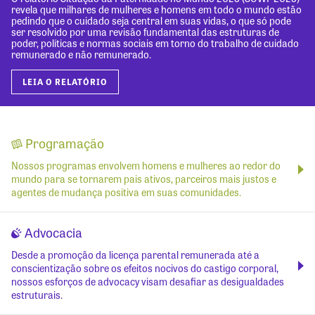
revela que milhares de mulheres e homens em todo o mundo estão
pedindo que o cuidado seja central em suas vidas, o que só pode
ser resolvido por uma revisão fundamental das estruturas de
poder, políticas e normas sociais em torno do trabalho de cuidado
remunerado e não remunerado.
LEIA O RELATÓRIO
Programação
Nossos programas envolvem homens e mulheres ao redor do
mundo para se tornarem pais ativos, parceiros mais justos e
agentes de mudança positiva em suas comunidades.
Advocacia
Desde a promoção da licença parental remunerada até a
conscientização sobre os efeitos nocivos do castigo corporal,
nossos esforços de advocacy visam desafiar as desigualdades
estruturais.