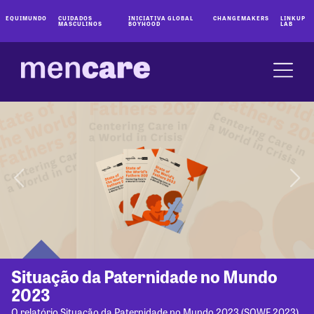
EQUIMUNDO
CUIDADOS
INICIATIVA GLOBAL
CHANGEMAKERS
LINKUP
MASCULINOS
BOYHOOD
LAB
Situação da Paternidade no Mundo
2023
O relatório Situação da Paternidade no Mundo 2023 (SOWF 2023)