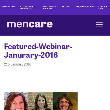
EQUIMUNDO
CUIDADO DE
INICIATIVA GLOBAL DE
CHANGEMAKERS
LINKUP
HOMBRES
LA NIÑEZ
LAB
Featured-Webinar-
Janurary-2016
5 January 2016