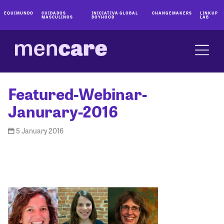
EQUIMUNDO
CUIDADOS
INICIATIVA GLOBAL
CHANGEMAKERS
LINKUP
MASCULINOS
BOYHOOD
LAB
Featured-Webinar-
Janurary-2016
5 January 2016