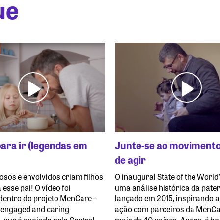
ue
ara ir (legendas em
Junte-se ao movimento
de agir
osos e envolvidos criam filhos
O inaugural State of the World'
a esse pai! O vídeo foi
uma análise histórica da pater
dentro do projeto MenCare –
lançado em 2015, inspirando 
 engaged and caring
ação com parceiros da MenC
, que é apoiado pelo Central
mais de 40 países. Agora, é ho