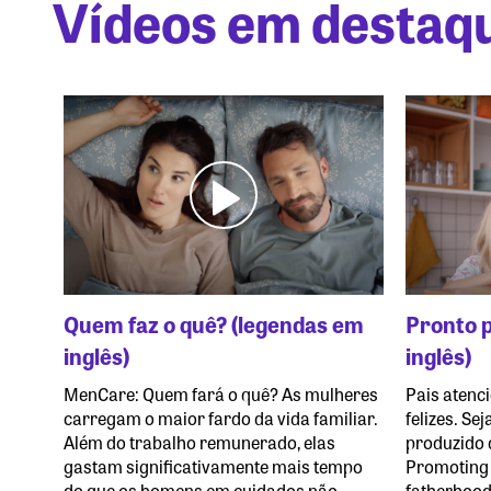
Vídeos em destaq
Quem faz o quê? (legendas em
Pronto p
inglês)
inglês)
MenCare: Quem fará o quê? As mulheres
Pais atenci
carregam o maior fardo da vida familiar.
felizes. Sej
Além do trabalho remunerado, elas
produzido 
gastam significativamente mais tempo
Promoting
do que os homens em cuidados não
fatherhood