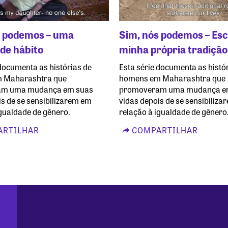
s podemos – uma
Sim, nós podemos – Es
de hábito
minha própria tradição
 documenta as histórias de
Esta série documenta as histó
 Maharashtra que
homens em Maharashtra que
am uma mudança em suas
promoveram uma mudança e
is de se sensibilizarem em
vidas depois de se sensibiliz
igualdade de gênero.
relação à igualdade de gênero
RTILHAR
COMPARTILHAR