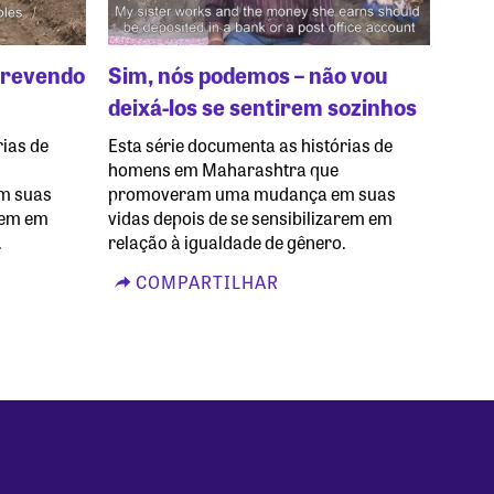
crevendo
Sim, nós podemos – não vou
deixá-los se sentirem sozinhos
rias de
Esta série documenta as histórias de
homens em Maharashtra que
m suas
promoveram uma mudança em suas
arem em
vidas depois de se sensibilizarem em
.
relação à igualdade de gênero.
COMPARTILHAR