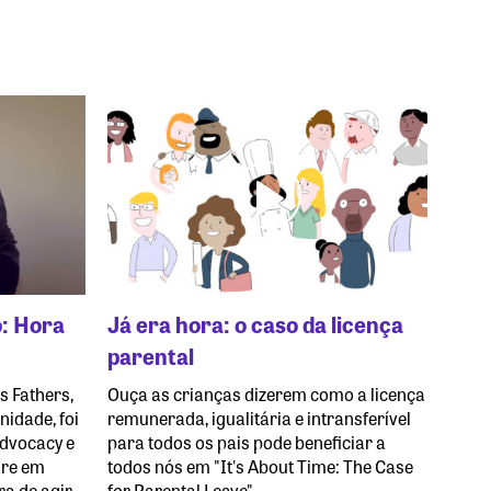
: Hora
Já era hora: o caso da licença
parental
s Fathers,
Ouça as crianças dizerem como a licença
nidade, foi
remunerada, igualitária e intransferível
advocacy e
para todos os pais pode beneficiar a
are em
todos nós em "It's About Time: The Case
ra de agir.
for Parental Leave".