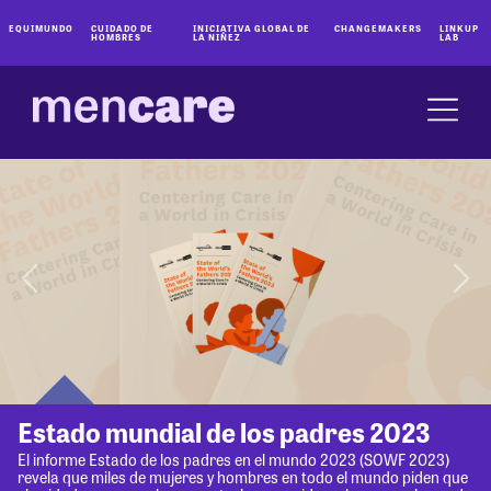
EQUIMUNDO
CUIDADO DE
INICIATIVA GLOBAL DE
CHANGEMAKERS
LINKUP
HOMBRES
LA NIÑEZ
LAB
Estado mundial de los padres 2023
El informe Estado de los padres en el mundo 2023 (SOWF 2023)
revela que miles de mujeres y hombres en todo el mundo piden que