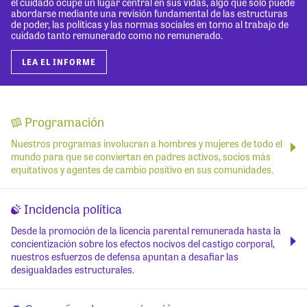
el cuidado ocupe un lugar central en sus vidas, algo que solo puede
abordarse mediante una revisión fundamental de las estructuras
de poder, las políticas y las normas sociales en torno al trabajo de
cuidado tanto remunerado como no remunerado.
LEA EL INFORME
Programación
Nuestros programas involucran a hombres y mujeres de todo el
mundo para que se conviertan en padres activos, socios más
equitativos y agentes de cambio positivo en sus comunidades.
Incidencia política
Desde la promoción de la licencia parental remunerada hasta la
concientización sobre los efectos nocivos del castigo corporal,
nuestros esfuerzos de defensa apuntan a desafiar las
desigualdades estructurales.