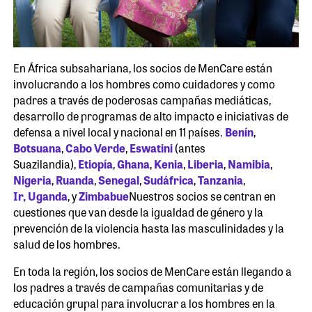
En África subsahariana, los socios de MenCare están
involucrando a los hombres como cuidadores y como
padres a través de poderosas campañas mediáticas,
desarrollo de programas de alto impacto e iniciativas de
defensa a nivel local y nacional en 11 países.
Benín
,
Botsuana
,
Cabo Verde
,
Eswatini
(antes
Suazilandia),
Etiopía
,
Ghana
,
Kenia
,
Liberia
,
Namibia
,
Nigeria
,
Ruanda
,
Senegal
,
Sudáfrica
,
Tanzania
,
Ir,
Uganda
, y
Zimbabue
Nuestros socios se centran en
cuestiones que van desde la igualdad de género y la
prevención de la violencia hasta las masculinidades y la
salud de los hombres.
En toda la región, los socios de MenCare están llegando a
los padres a través de campañas comunitarias y de
educación grupal para involucrar a los hombres en la