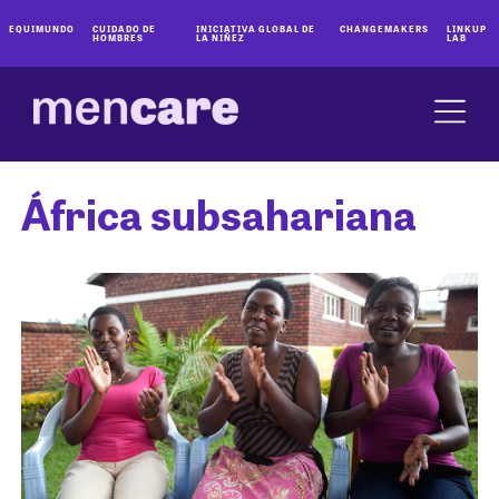
EQUIMUNDO
CUIDADO DE
INICIATIVA GLOBAL DE
CHANGEMAKERS
LINKUP
HOMBRES
LA NIÑEZ
LAB
África subsahariana