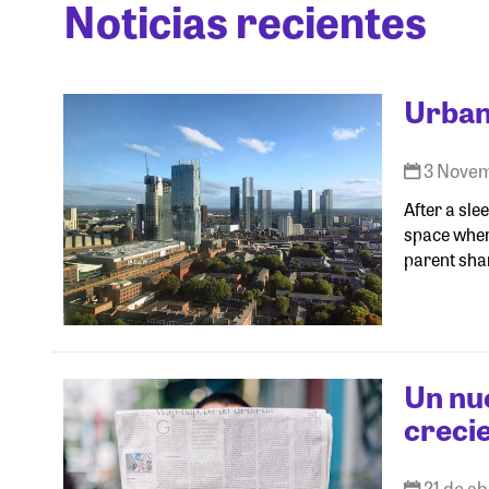
Noticias recientes
Urban
3 Nove
After a sle
space where
parent sha
Un nu
crecie
21 de ab