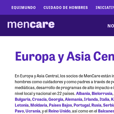
EQUIMUNDO
CUIDADO DE HOMBRES
INICIATI
NO
Europa y Asia Cen
En Europa y Asia Central, los socios de MenCare están 
hombres como cuidadores y como padres a través de
mediáticas, desarrollo de programas de alto impacto e i
nivel local y nacional en 22 países.
Albania
,
Bielorrusia
Bulgaria
,
Croacia
,
Georgia
,
Alemania
,
Irlanda
,
Italia
,
K
Letonia
,
Moldavia
,
Países Bajos
,
Portugal
,
Rusia
,
Serbi
Pavo
,
Ucrania
, y el
Reino Unido
, así como en el
Balcane