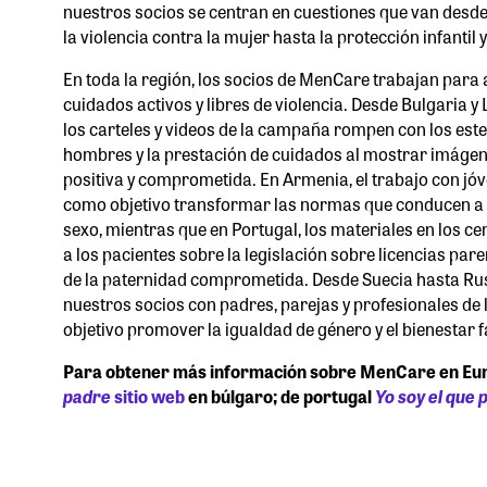
nuestros socios se centran en cuestiones que van desde
la violencia contra la mujer hasta la protección infantil y
En toda la región, los socios de MenCare trabajan para 
cuidados activos y libres de violencia. Desde Bulgaria y
los carteles y videos de la campaña rompen con los este
hombres y la prestación de cuidados al mostrar imáge
positiva y comprometida. En Armenia, el trabajo con jóv
como objetivo transformar las normas que conducen a l
sexo, mientras que en Portugal, los materiales en los c
a los pacientes sobre la legislación sobre licencias pare
de la paternidad comprometida. Desde Suecia hasta Rusi
nuestros socios con padres, parejas y profesionales de 
objetivo promover la igualdad de género y el bienestar fa
Para obtener más información sobre MenCare en Europa
padre
sitio web
en búlgaro; de portugal
Yo soy el que 