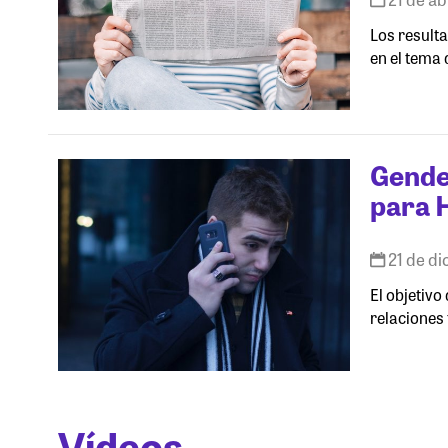
Los result
en el tema 
Gender
para 
21 de d
El objetivo
relaciones 
Vídeos