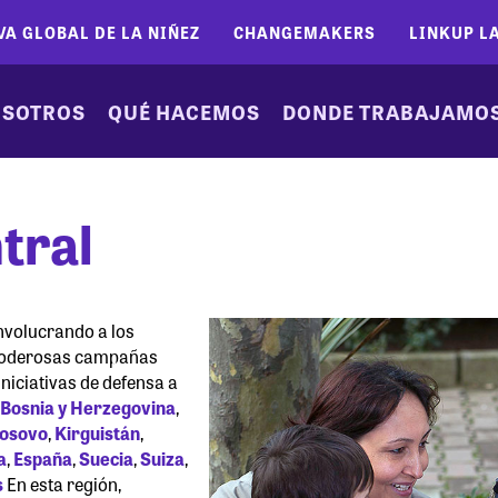
VA GLOBAL DE LA NIÑEZ
CHANGEMAKERS
LINKUP L
SOTROS
QUÉ HACEMOS
DONDE TRABAJAMO
tral
involucrando a los
 poderosas campañas
niciativas de defensa a
,
Bosnia y Herzegovina
,
osovo
,
Kirguistán
,
a
,
España
,
Suecia
,
Suiza
,
s
En esta región,