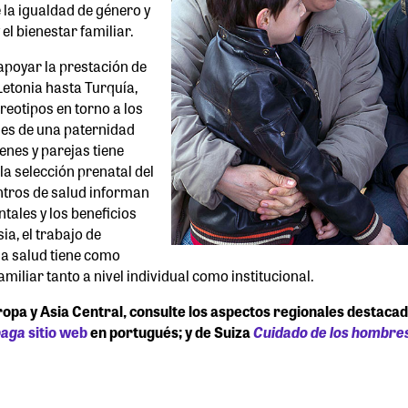
 la igualdad de género y
 el bienestar familiar.
apoyar la prestación de
 Letonia hasta Turquía,
reotipos en torno a los
nes de una paternidad
enes y parejas tiene
a selección prenatal del
entros de salud informan
ntales y los beneficios
a, el trabajo de
la salud tiene como
miliar tanto a nivel individual como institucional.
 y Asia Central, consulte los aspectos regionales destacados 
paga
sitio web
en portugués; y de Suiza
Cuidado de los hombre