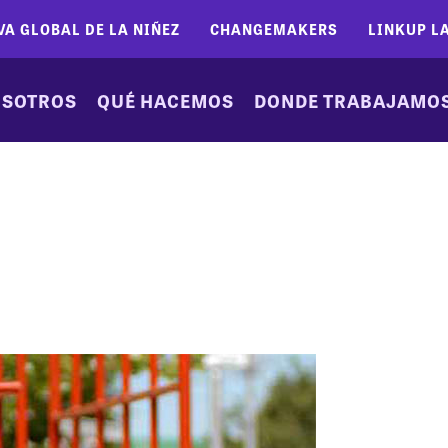
VA GLOBAL DE LA NIÑEZ
CHANGEMAKERS
LINKUP L
SOTROS
QUÉ HACEMOS
DONDE TRABAJAMO
.