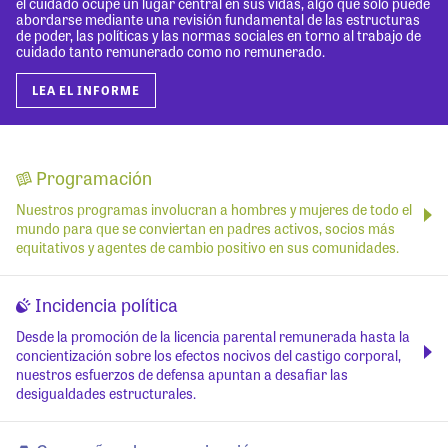
el cuidado ocupe un lugar central en sus vidas, algo que solo puede
abordarse mediante una revisión fundamental de las estructuras
de poder, las políticas y las normas sociales en torno al trabajo de
cuidado tanto remunerado como no remunerado.
LEA EL INFORME
Programación
Nuestros programas involucran a hombres y mujeres de todo el
mundo para que se conviertan en padres activos, socios más
equitativos y agentes de cambio positivo en sus comunidades.
Incidencia política
Desde la promoción de la licencia parental remunerada hasta la
concientización sobre los efectos nocivos del castigo corporal,
nuestros esfuerzos de defensa apuntan a desafiar las
desigualdades estructurales.