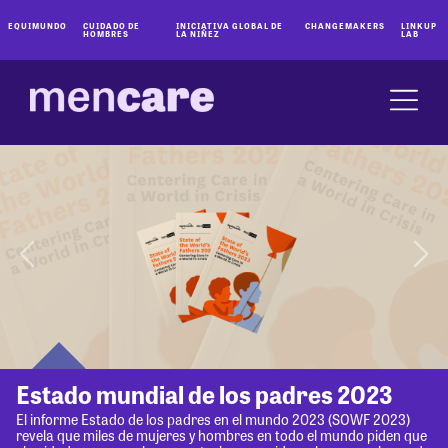
EQUIMUNDO
CUIDADO DE
INICIATIVA GLOBAL DE
CHANGEMAKERS
LINKUP
HOMBRES
LA NIÑEZ
LAB
Estado mundial de los padres 2023
El informe Estado de los padres en el mundo 2023 (SOWF 2023)
revela que miles de mujeres y hombres en todo el mundo piden que