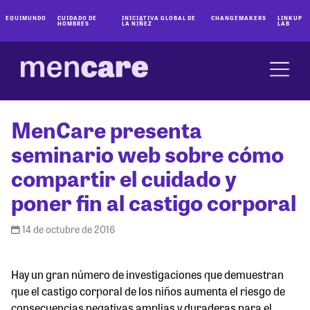
EQUIMUNDO
CUIDADO DE
INICIATIVA GLOBAL DE
CHANGEMAKERS
LINKUP
HOMBRES
LA NIÑEZ
LAB
MenCare presenta
seminario web sobre cómo
compartir el cuidado y
poner fin al castigo corporal
14 de octubre de 2016
Hay un gran número de investigaciones que demuestran
que el castigo corporal de los niños aumenta el riesgo de
consecuencias negativas amplias y duraderas para el