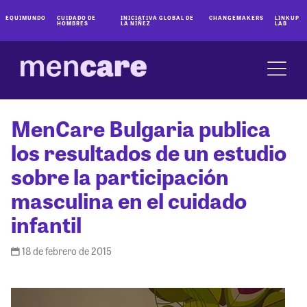
EQUIMUNDO
CUIDADO DE
INICIATIVA GLOBAL DE
CHANGEMAKERS
LINKUP
HOMBRES
LA NIÑEZ
LAB
MenCare Bulgaria publica
los resultados de un estudio
sobre la participación
masculina en el cuidado
infantil
18 de febrero de 2015