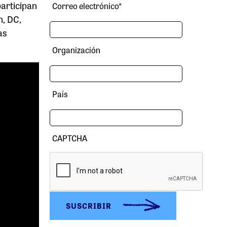
participan
Correo electrónico
*
n, DC,
as
Organización
País
CAPTCHA