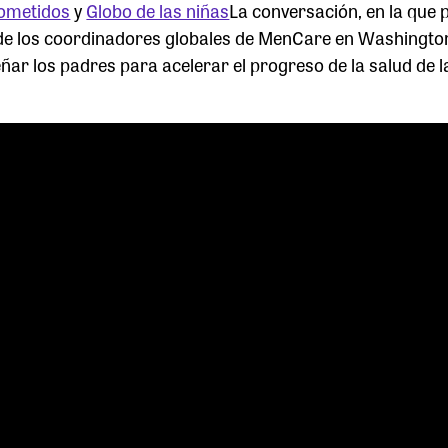
ometidos
y
Globo de las niñas
La conversación, en la que 
de los coordinadores globales de MenCare en Washingto
r los padres para acelerar el progreso de la salud de l