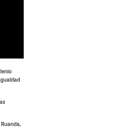
lenio
igualdad
las
+ Ruanda,