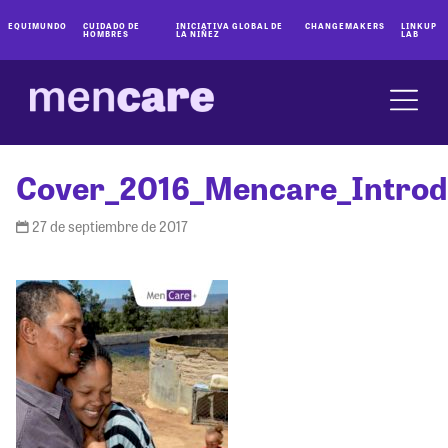
EQUIMUNDO
CUIDADO DE
INICIATIVA GLOBAL DE
CHANGEMAKERS
LINKUP
HOMBRES
LA NIÑEZ
LAB
Cover_2016_Mencare_Introd
27 de septiembre de 2017