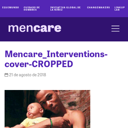
EQUIMUNDO
CUIDADO DE
INICIATIVA GLOBAL DE
CHANGEMAKERS
LINKUP
HOMBRES
LA NIÑEZ
LAB
Mencare_Interventions-
cover-CROPPED
21 de agosto de 2018