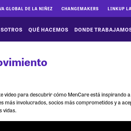
VA GLOBAL DE LA NIÑEZ
CHANGEMAKERS
LINKUP L
SOTROS
QUÉ HACEMOS
DONDE TRABAJAMO
ovimiento
ste video para descubrir cómo MenCare está inspirando a
es más involucrados, socios más comprometidos y a acep
 vidas.