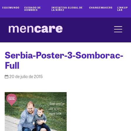
EQUIMUNDO
CUIDADO DE
INICIATIVA GLOBAL DE
CHANGEMAKERS
LINKUP
HOMBRES
LA NIÑEZ
LAB
Serbia-Poster-3-Somborac-
Full
20 de julio de 2015