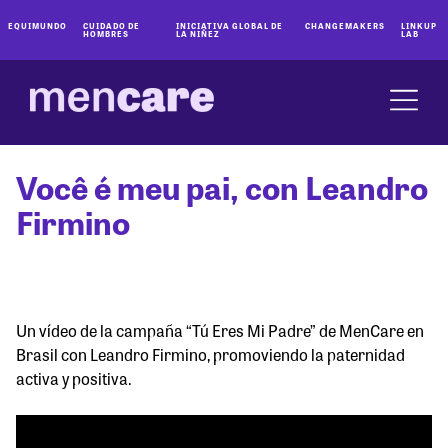
EQUIMUNDO
CUIDADO DE
INICIATIVA GLOBAL DE
CHANGEMAKERS
LINKUP
HOMBRES
LA NIÑEZ
LAB
Você é meu pai, con Leandro
Firmino
Un vídeo de la campaña “Tú Eres Mi Padre” de MenCare en
Brasil con Leandro Firmino, promoviendo la paternidad
activa y positiva.