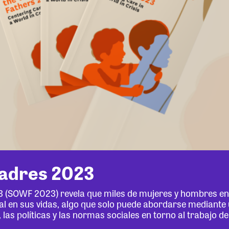
padres 2023
3 (SOWF 2023) revela que miles de mujeres y hombres en 
al en sus vidas, algo que solo puede abordarse mediante
 las políticas y las normas sociales en torno al trabajo d