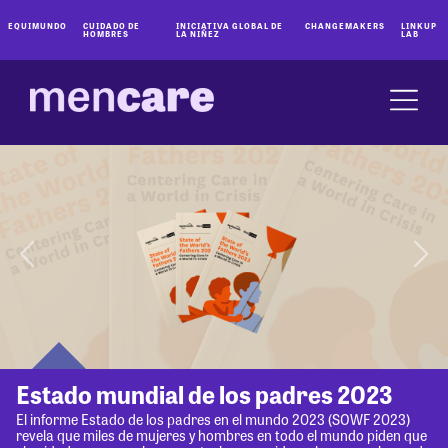
EQUIMUNDO
CUIDADO DE
INICIATIVA GLOBAL DE
CHANGEMAKERS
LINKUP
HOMBRES
LA NIÑEZ
LAB
Estado mundial de los padres 2023
El informe Estado de los padres en el mundo 2023 (SOWF 2023)
revela que miles de mujeres y hombres en todo el mundo piden que