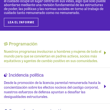
el cuidado ocupe un lugar central en sus vidas, algo que solo puede
abordarse mediante una revisión fundamental de las estructuras
de poder, las políticas y las normas sociales en torno al trabajo de
cuidado tanto remunerado como no remunerado.
LEA EL INFORME
Programación
Nuestros programas involucran a hombres y mujeres de todo el
mundo para que se conviertan en padres activos, socios más
equitativos y agentes de cambio positivo en sus comunidades.
Incidencia política
Desde la promoción de la licencia parental remunerada hasta la
concientización sobre los efectos nocivos del castigo corporal,
nuestros esfuerzos de defensa apuntan a desafiar las
desigualdades estructurales.