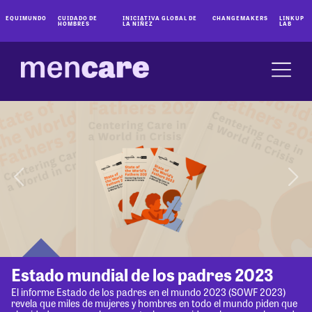
EQUIMUNDO
CUIDADO DE
INICIATIVA GLOBAL DE
CHANGEMAKERS
LINKUP
HOMBRES
LA NIÑEZ
LAB
Estado mundial de los padres 2023
El informe Estado de los padres en el mundo 2023 (SOWF 2023)
revela que miles de mujeres y hombres en todo el mundo piden que