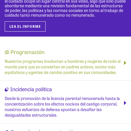
el cuidado ocupe un lugar central en sus vidas, algo que solo puede
abordarse mediante una revisión fundamental de las estructuras
de poder, las políticas y las normas sociales en torno al trabajo de
cuidado tanto remunerado como no remunerado.
LEA EL INFORME
Programación
Nuestros programas involucran a hombres y mujeres de todo el
mundo para que se conviertan en padres activos, socios más
equitativos y agentes de cambio positivo en sus comunidades.
Incidencia política
Desde la promoción de la licencia parental remunerada hasta la
concientización sobre los efectos nocivos del castigo corporal,
nuestros esfuerzos de defensa apuntan a desafiar las
desigualdades estructurales.