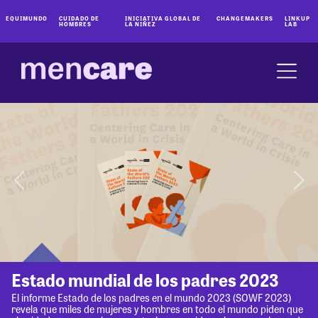
EQUIMUNDO
CUIDADO DE
INICIATIVA GLOBAL DE
CHANGEMAKERS
LINKUP
HOMBRES
LA NIÑEZ
LAB
Estado mundial de los padres 2023
El informe Estado de los padres en el mundo 2023 (SOWF 2023)
revela que miles de mujeres y hombres en todo el mundo piden que