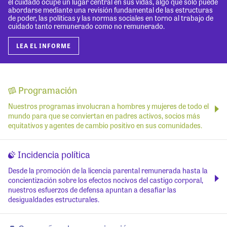
el cuidado ocupe un lugar central en sus vidas, algo que solo puede
abordarse mediante una revisión fundamental de las estructuras
de poder, las políticas y las normas sociales en torno al trabajo de
cuidado tanto remunerado como no remunerado.
LEA EL INFORME
Programación
Nuestros programas involucran a hombres y mujeres de todo el
mundo para que se conviertan en padres activos, socios más
equitativos y agentes de cambio positivo en sus comunidades.
Incidencia política
Desde la promoción de la licencia parental remunerada hasta la
concientización sobre los efectos nocivos del castigo corporal,
nuestros esfuerzos de defensa apuntan a desafiar las
desigualdades estructurales.