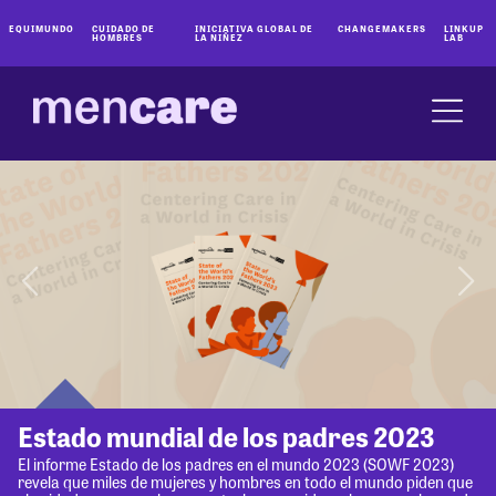
EQUIMUNDO
CUIDADO DE
INICIATIVA GLOBAL DE
CHANGEMAKERS
LINKUP
HOMBRES
LA NIÑEZ
LAB
Estado mundial de los padres 2023
El informe Estado de los padres en el mundo 2023 (SOWF 2023)
revela que miles de mujeres y hombres en todo el mundo piden que