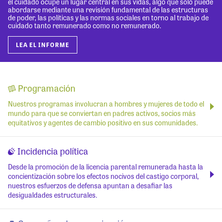
el cuidado ocupe un lugar central en sus vidas, algo que solo puede
abordarse mediante una revisión fundamental de las estructuras
de poder, las políticas y las normas sociales en torno al trabajo de
cuidado tanto remunerado como no remunerado.
LEA EL INFORME
Programación
Nuestros programas involucran a hombres y mujeres de todo el
mundo para que se conviertan en padres activos, socios más
equitativos y agentes de cambio positivo en sus comunidades.
Incidencia política
Desde la promoción de la licencia parental remunerada hasta la
concientización sobre los efectos nocivos del castigo corporal,
nuestros esfuerzos de defensa apuntan a desafiar las
desigualdades estructurales.