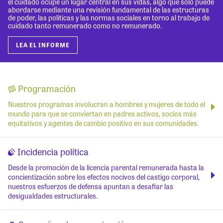
el cuidado ocupe un lugar central en sus vidas, algo que solo puede
abordarse mediante una revisión fundamental de las estructuras
de poder, las políticas y las normas sociales en torno al trabajo de
cuidado tanto remunerado como no remunerado.
LEA EL INFORME
Programación
Nuestros programas involucran a hombres y mujeres de todo el
mundo para que se conviertan en padres activos, socios más
equitativos y agentes de cambio positivo en sus comunidades.
Incidencia política
Desde la promoción de la licencia parental remunerada hasta la
concientización sobre los efectos nocivos del castigo corporal,
nuestros esfuerzos de defensa apuntan a desafiar las
desigualdades estructurales.