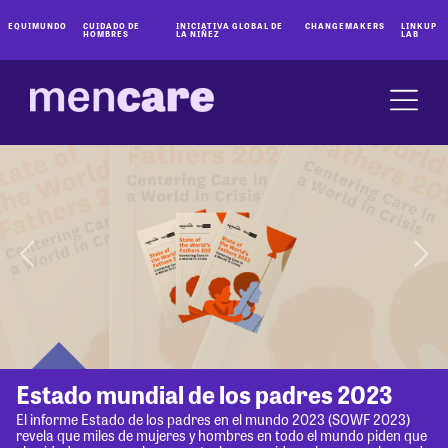
EQUIMUNDO
CUIDADO DE
INICIATIVA GLOBAL DE
CHANGEMAKERS
LINKUP
HOMBRES
LA NIÑEZ
LAB
Estado mundial de los padres 2023
El informe Estado de los padres en el mundo 2023 (SOWF 2023)
revela que miles de mujeres y hombres en todo el mundo piden que