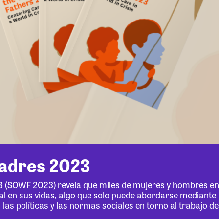
padres 2023
3 (SOWF 2023) revela que miles de mujeres y hombres en 
al en sus vidas, algo que solo puede abordarse mediante
 las políticas y las normas sociales en torno al trabajo d