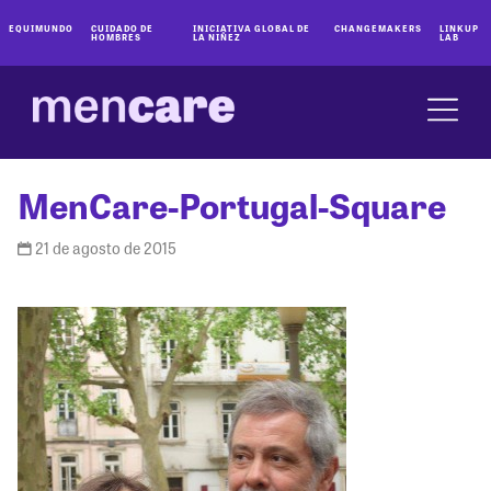
EQUIMUNDO
CUIDADO DE
INICIATIVA GLOBAL DE
CHANGEMAKERS
LINKUP
HOMBRES
LA NIÑEZ
LAB
MenCare-Portugal-Square
21 de agosto de 2015