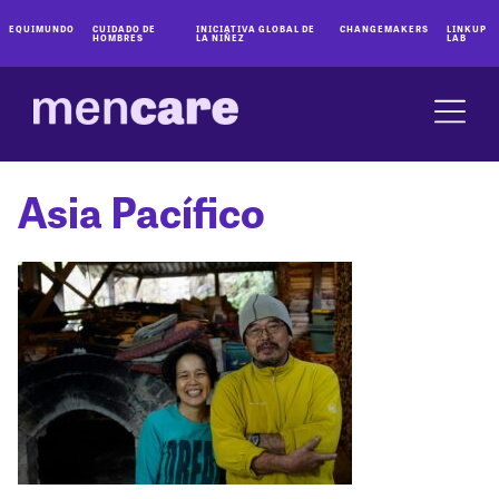
EQUIMUNDO
CUIDADO DE
INICIATIVA GLOBAL DE
CHANGEMAKERS
LINKUP
HOMBRES
LA NIÑEZ
LAB
Asia Pacífico